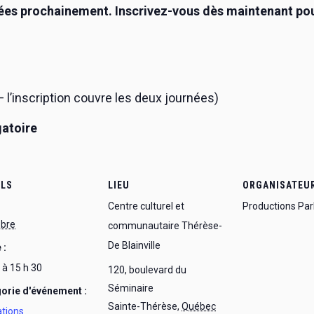
ées prochainement. Inscrivez-vous dès maintenant pour
l’inscription couvre les deux journées)
gatoire
ILS
LIEU
ORGANISATEU
Centre culturel et
Productions Par
obre
communautaire Thérèse-
De Blainville
 :
 à 15 h 30
120, boulevard du
Séminaire
orie d'événement :
Sainte-Thérèse
,
Québec
tions