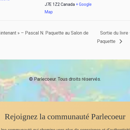
J7E 1Z2
Canada
+ Google
Map
tenant » – Pascal N. Paquette au Salon de
Sortie du livr
Paquette
© Parlecoeur. Tous droits réservés.
Rejoignez la communauté Parlecoeur
Une communauté qui chemine vers plus de conscience et d'authenticit