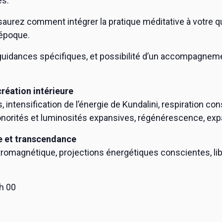
es.
saurez comment intégrer la pratique méditative à votre 
époque.
guidances spécifiques, et possibilité d’un accompagnem
réation intérieure
s, intensification de l’énergie de Kundalini, respiration 
, sonorités et luminosités expansives, régénérescence, ex
e et transcendance
omagnétique, projections énergétiques conscientes, libér
 h 00